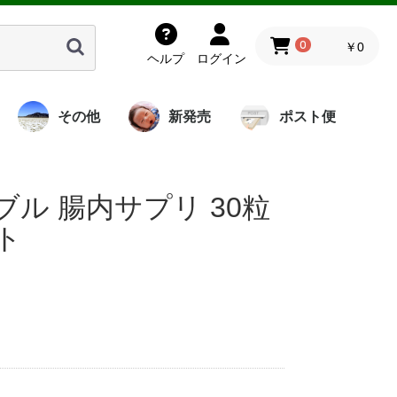
0
￥0
ヘルプ
ログイン
その他
新発売
ポスト便
岩塩由来の液体
ミネハハスクー
海洋酵素調味料
プレミアム酵素
ミネハハスクー
炭
竹酢
レミアム
くもり
薫鏡童
神聖シリーズ
チベットの華雪
さぁみがこ
稀酢家宝
書籍
飯島秀行
岩熊裕明
岩月淳
山田將貴
量子水ミネラル
神聖シリーズ
酵素せっけん
バイオペースト
腸内サプリ
レザーソール
書籍
バンブー部品
洗剤
ル
アリビダ
水「霞」かすみ
ル
ル 腸内サプリ 30粒
ト