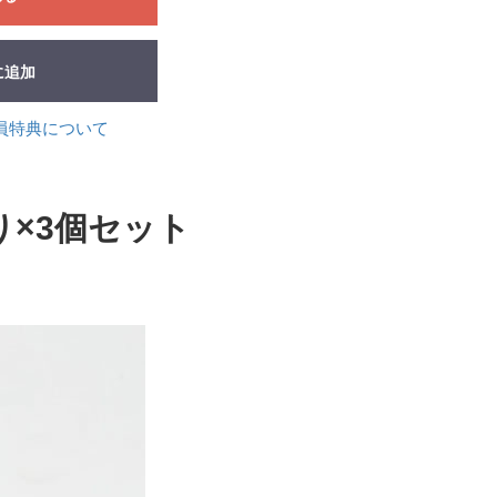
に追加
員特典について
入り×3個セット