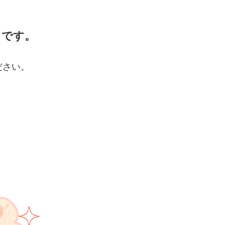
リです。
ださい。
。