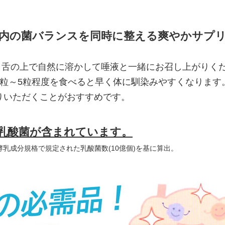
内の菌バランスを同時に整える爽やかサプ
に、舌の上で自然に溶かして唾液と一緒にお召し上がりく
3粒～5粒程度を食べると早く体に馴染みやすくなります
りいただくことがおすすめです。
乳酸菌が含まれています。
酵乳成分規格で規定された乳酸菌数(10億個)を基に算出。