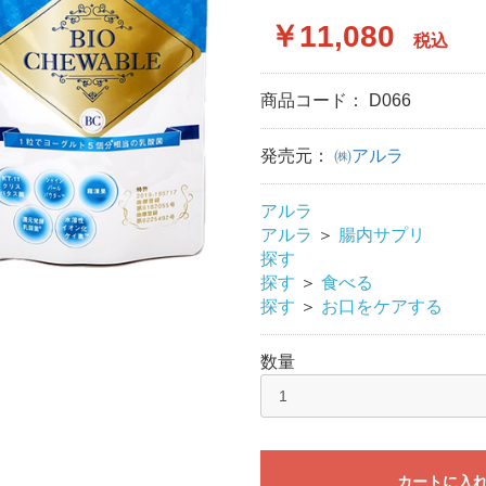
￥11,080
税込
商品コード：
D066
発売元：
㈱アルラ
アルラ
アルラ
＞
腸内サプリ
探す
探す
＞
食べる
探す
＞
お口をケアする
数量
カートに入