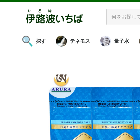
探す
テネモス
量子水
ボリビアの紅
海
プ
お
お口をケアする
お肌をケアする
お風呂に入る
食べる
発酵させる
お掃除する
理解する
活性装置
ビダシリーズ
酵素水
革製品
書籍
水
空気
対象物
νGシリー
量子水ミネ
マ
バ
エ
ピ
ビ
酵
ビ
ス
アグ
き
ペ
み
塩・糖蜜
ア
水
素