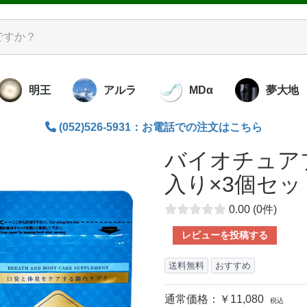
明王
アルラ
MDα
夢大地
(052)526-5931：お電話での注文はこちら
洋酵素調味料
レミアム酵素
米と大豆の酵
ズ
ラル
ナウォーター
ンブー
アキューブ
ッコロ
ダクリーム
素せっけん
ダせっけん
キンオイル
ア Ag･uA
のこの酵素水
ットアグア
ずの子
暮らしの照明
ライトセラピー
バイオペースト
腸内サプリ
書籍
食べる
炭塩・
竹瀝プ
竹のぬ
書籍
リビダ
「霞」かすみ
水
バイオチュアブ
入り×3個セッ
0.00
(0件)
レビューを投稿する
送料無料
おすすめ
通常価格：￥11,080
税込