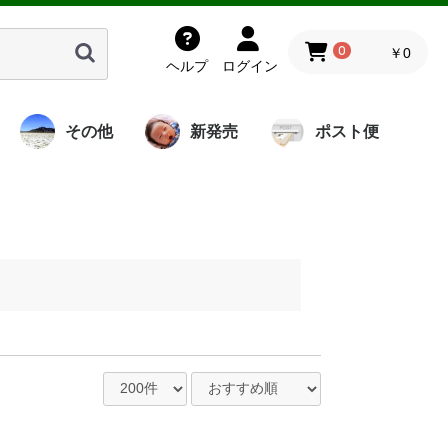
0
￥0
ヘルプ
ログイン
その他
新発売
ポスト便
岩塩由来の液体
ミネハハスクー
海洋酵素調味料
プレミアム酵素
ミネハハスクー
炭
竹酢
レミアム
くもり
薫鏡童
神聖シリーズ
チベットの華雪
さぁみがこ
稀酢家宝
書籍
飯島秀行
岩熊裕明
岩月淳
山田將貴
量子水ミネラル
神聖シリーズ
酵素せっけん
バイオペースト
腸内サプリ
レザーソール
書籍
バンブー部品
洗剤
ル
アリビダ
水「霞」かすみ
ル