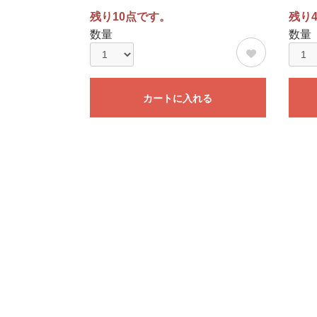
残り10点です。
残り
数量
数量
カートに入れる