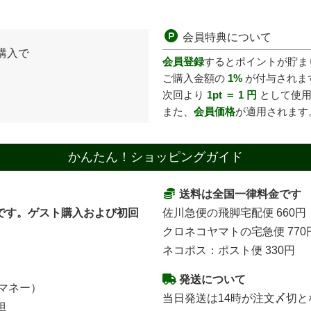
会員特典について
購入で
会員登録
するとポイントが貯ま
ご購入金額の
1%
が付与されま
次回より
1pt ＝ 1 円
として使
また、
会員価格
が適用されます
かんたん！ショッピングガイド
送料は全国一律料金です
です。ゲスト購入および初回
佐川急便の飛脚宅配便 660円
クロネコヤマトの宅急便 770
ネコポス：ポスト便 330円
発送について
子マネー）
当日発送は14時が注文〆切と
担