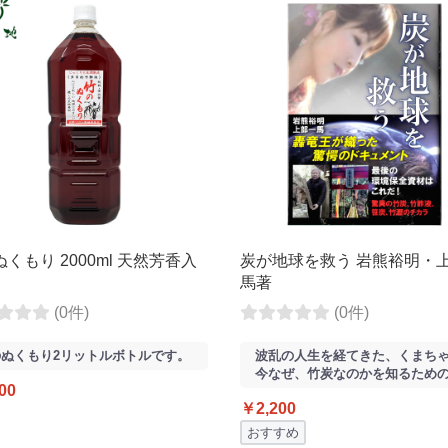
くもり 2000ml 天然芳香入
炭が地球を救う 岩熊裕明・
馬著
(0件)
(0件)
ぬくもり2リットルボトルです。
波乱の人生を経てきた、くまち
今なぜ、竹炭なのかを知るため
00
￥2,200
おすすめ