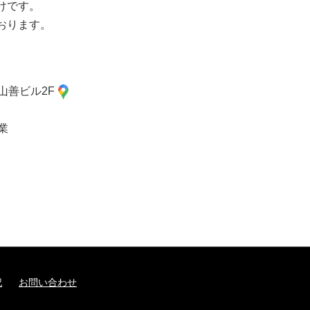
けです。
おります。
 山善ビル2F
業
記
お問い合わせ