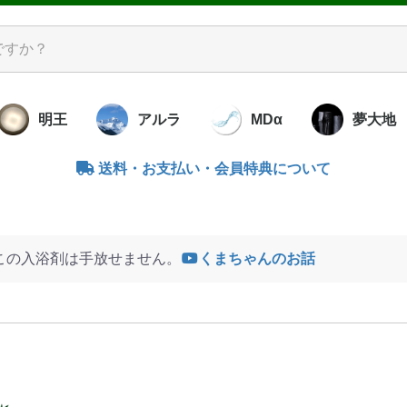
明王
アルラ
MDα
夢大地
送料・お支払い・会員特典について
洋酵素調味料
レミアム酵素
米と大豆の酵
ズ
ラル
ナウォーター
ンブー
アキューブ
ッコロ
ダクリーム
素せっけん
ダせっけん
キンオイル
ア Ag･uA
のこの酵素水
ットアグア
ずの子
暮らしの照明
ライトセラピー
バイオペースト
腸内サプリ
書籍
食べる
炭塩・
竹瀝プ
竹のぬ
書籍
リビダ
「霞」かすみ
水
この入浴剤は手放せません。
くまちゃんのお話