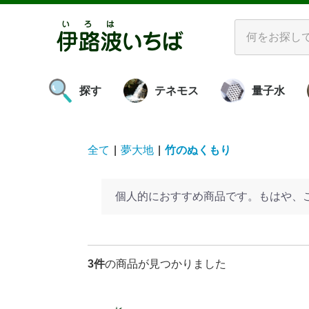
探す
テネモス
量子水
ボリビアの紅
海
プ
お
お口をケアする
お肌をケアする
お風呂に入る
食べる
発酵させる
お掃除する
理解する
活性装置
ビダシリーズ
酵素水
革製品
書籍
水
空気
対象物
νGシリー
量子水ミネ
マ
バ
エ
ピ
ビ
酵
ビ
ス
アグ
き
ペ
み
塩・糖蜜
ア
水
素
全て
|
夢大地
|
竹のぬくもり
個人的におすすめ商品です。もはや、
3件
の商品が見つかりました