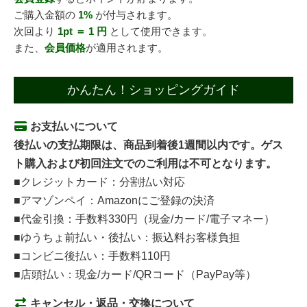
ご購入金額の
1%
が付与されます。
次回より
1pt ＝ 1 円
として使用できます。
また、
会員価格
が適用されます。
かんたん！ショッピングガイド
お支払いについて
後払いの支払期限は、商品到着後1週間以内です。ゲス
ト購入および初回注文でのご利用は不可となります。
■クレジットカード：分割払い対応
■アマゾンペイ：Amazonにご登録の決済
■代金引換：手数料330円（現金/カード/電子マネー）
■ゆうちょ前払い・後払い：振込料お客様負担
■コンビニ後払い：手数料110円
■店頭払い：現金/カード/QRコード（PayPay等）
キャンセル・返品・交換について