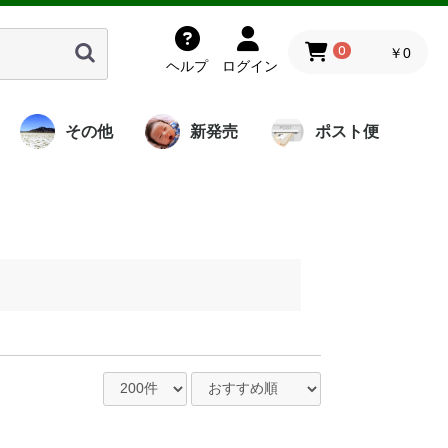
0
￥0
ヘルプ
ログイン
その他
新発売
ポスト便
岩塩由来の液体
ミネハハスクー
海洋酵素調味料
プレミアム酵素
ミネハハスクー
炭
竹酢
レミアム
くもり
薫鏡童
神聖シリーズ
チベットの華雪
さぁみがこ
稀酢家宝
書籍
飯島秀行
岩熊裕明
岩月淳
山田將貴
量子水ミネラル
神聖シリーズ
酵素せっけん
バイオペースト
腸内サプリ
レザーソール
書籍
バンブー部品
洗剤
ル
アリビダ
水「霞」かすみ
ル