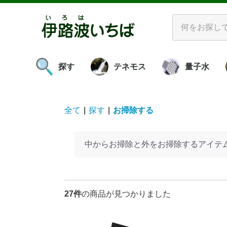
探す
テネモス
量子水
ボリビアの紅
海
プ
お
お口をケアする
お肌をケアする
お風呂に入る
食べる
発酵させる
お掃除する
理解する
活性装置
ビダシリーズ
酵素水
革製品
書籍
水
空気
対象物
νGシリー
量子水ミネ
マ
バ
エ
ピ
ビ
酵
ビ
ス
アグ
き
ペ
み
塩・糖蜜
ア
水
素
全て
|
探す
|
お掃除する
中からお掃除と外をお掃除するアイテ
27件
の商品が見つかりました