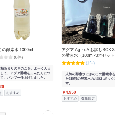
の酵素水 1000ml
アグア Ag・uA お試しBOX 
の酵素水（100ml×3本セッ
(0件)
(1件)
種類あまりのきのこを、よーく天日
しして、アグア酵素をふんだんにつ
人気の酵素水にきのこの酵素水
って、バンブー仕上げしました。
た3種類の酵素水のお試しボック
す。
20
￥4,950
売
おすすめ
おすすめ
数量限定