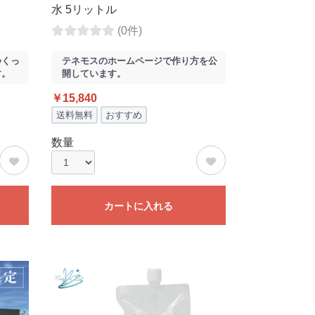
水 5リットル
(0件)
つくっ
テネモスのホームページで作り方を公
す。
開しています。
￥15,840
送料無料
おすすめ
数量
カートに入れる