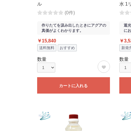
ル
水 1
(0件)
作りたてを汲み出したときにアグアの
遮光
真価がよくわかります。
に
￥15,840
￥3,5
送料無料
おすすめ
新発
数量
数量
カートに入れる