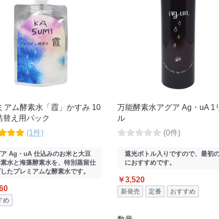
ミアム酵素水「霞」かすみ 10
万能酵素水アグア Ag・uA 
 詰替え用パック
ル
(1件)
(0件)
ア Ag・uA 仕込みのお米と大豆
遮光ボトル入りですので、最初の
酵素水と海藻酵素水を、特別蒸留仕
におすすめです。
げしたプレミアムな酵素水です。
￥3,520
60
新発売
定番
おすすめ
すめ