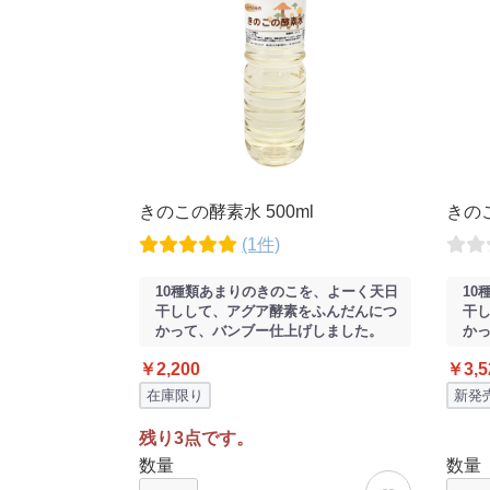
きのこの酵素水 500ml
きのこ
(1件)
10種類あまりのきのこを、よーく天日
10
干しして、アグア酵素をふんだんにつ
干
かって、バンブー仕上げしました。
か
￥2,200
￥3,5
在庫限り
新発
残り3点です。
数量
数量