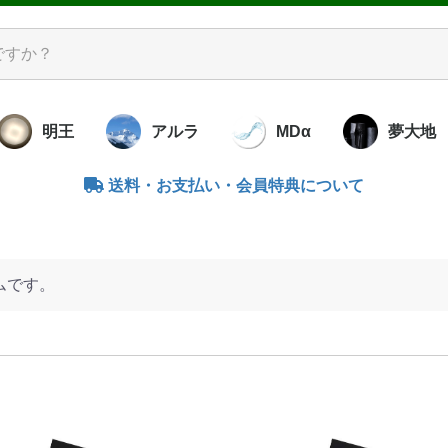
明王
アルラ
MDα
夢大地
送料・お支払い・会員特典について
洋酵素調味料
レミアム酵素
米と大豆の酵
ズ
ラル
ナウォーター
ンブー
アキューブ
ッコロ
ダクリーム
素せっけん
ダせっけん
キンオイル
ア Ag･uA
のこの酵素水
ットアグア
ずの子
暮らしの照明
ライトセラピー
バイオペースト
腸内サプリ
書籍
食べる
炭塩・
竹瀝プ
竹のぬ
書籍
リビダ
「霞」かすみ
水
ムです。