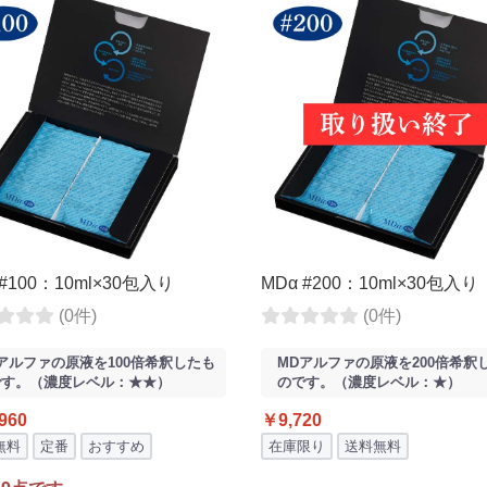
 #100：10ml×30包入り
MDα #200：10ml×30包入り
(0件)
(0件)
アルファの原液を100倍希釈したも
MDアルファの原液を200倍希釈
です。（濃度レベル：★★）
のです。（濃度レベル：★）
960
￥9,720
無料
定番
おすすめ
在庫限り
送料無料