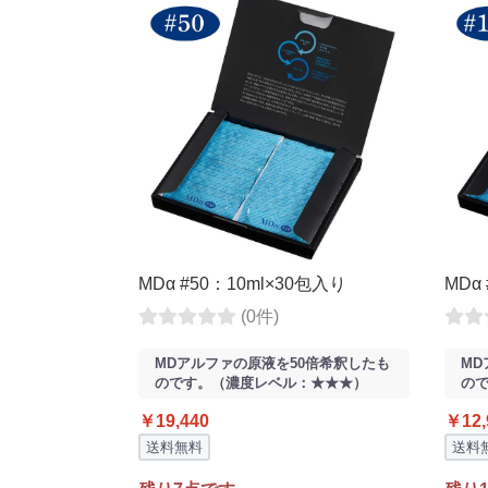
MDα #50：10ml×30包入り
MDα
(0件)
MDアルファの原液を50倍希釈したも
MD
のです。（濃度レベル：★★★）
の
￥19,440
￥12,
送料無料
送料