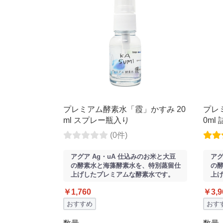
プレミアム酵素水「霞」かすみ 20
プレ
ml スプレー瓶入り
0ml
(0件)
アグア Ag・uA 仕込みのお米と大豆
アグ
の酵素水と海藻酵素水を、特別蒸留仕
の
上げしたプレミアムな酵素水です。
上
￥1,760
￥3,9
おすすめ
おす