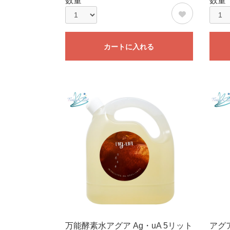
数量
数量
カートに入れる
万能酵素水アグア Ag・uA 5リット
アグ