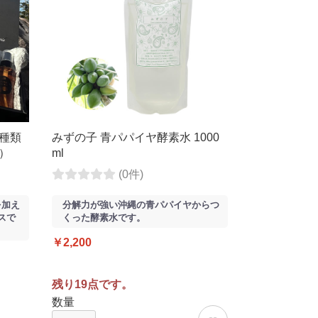
3種類
みずの子 青パパイヤ酵素水 1000
ト）
ml
(0件)
を加え
分解力が強い沖縄の青パパイヤからつ
スで
くった酵素水です。
￥2,200
残り19点です。
数量