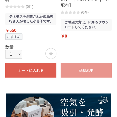
配布】
(0件)
(0件)
テネモスを創業された飯島秀
行さんが著した小冊子です。
ご希望の方は、PDFをダウン
ロードしてください。
￥550
￥0
おすすめ
数量
カートに入れる
品切れ中