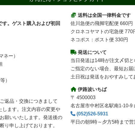
送料は全国一律料金です
です。ゲスト購入および初回
佐川急便の飛脚宅配便 660円
クロネコヤマトの宅急便 770
ネコポス：ポスト便 330円
発送について
子マネー）
当日発送は14時が注文〆切と
担
ご指定のない場合、最短お届
土日祝は発送をおやすみして
y等）
伊路波いちば
〒 4500003
ご返品・交換につきまして
名古屋市中村区名駅南1-10-9
たします。注文内容の変更や
(052)526-5931
お願いいたします。発送後の
平日の朝9時～夕方5時まで営
断り申し上げております。