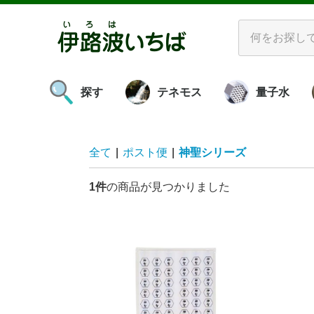
探す
テネモス
量子水
ボリビアの紅
海
プ
お
お口をケアする
お肌をケアする
お風呂に入る
食べる
発酵させる
お掃除する
理解する
活性装置
ビダシリーズ
酵素水
革製品
書籍
水
空気
対象物
νGシリー
量子水ミネ
マ
バ
エ
ピ
ビ
酵
ビ
ス
アグ
き
ペ
み
塩・糖蜜
ア
水
素
全て
|
ポスト便
|
神聖シリーズ
1件
の商品が見つかりました