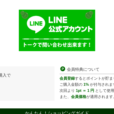
会員特典について
購入で
会員登録
するとポイントが貯ま
ご購入金額の
1%
が付与されま
次回より
1pt ＝ 1 円
として使
また、
会員価格
が適用されます
かんたん！ショッピングガイド