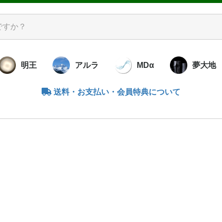
明王
アルラ
MDα
夢大地
送料・お支払い・会員特典について
洋酵素調味料
レミアム酵素
米と大豆の酵
ズ
ラル
ナウォーター
ンブー
アキューブ
ッコロ
ダクリーム
素せっけん
ダせっけん
キンオイル
ア Ag･uA
のこの酵素水
ットアグア
ずの子
暮らしの照明
ライトセラピー
バイオペースト
腸内サプリ
書籍
食べる
炭塩・
竹瀝プ
竹のぬ
書籍
リビダ
「霞」かすみ
水