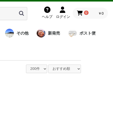
0
￥0
ヘルプ
ログイン
その他
新発売
ポスト便
岩塩由来の液体
ミネハハスクー
海洋酵素調味料
プレミアム酵素
ミネハハスクー
炭
竹酢
レミアム
くもり
薫鏡童
神聖シリーズ
チベットの華雪
さぁみがこ
稀酢家宝
書籍
飯島秀行
岩熊裕明
岩月淳
山田將貴
量子水ミネラル
神聖シリーズ
酵素せっけん
バイオペースト
腸内サプリ
レザーソール
書籍
バンブー部品
洗剤
ル
アリビダ
水「霞」かすみ
ル