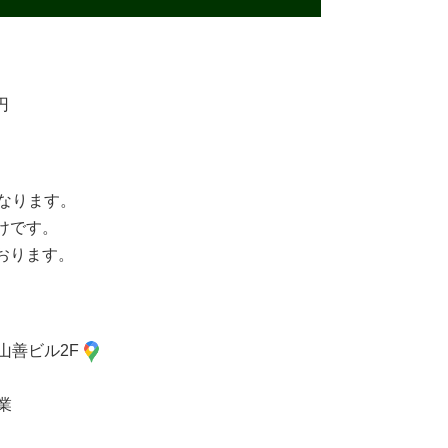
円
なります。
けです。
おります。
 山善ビル2F
業