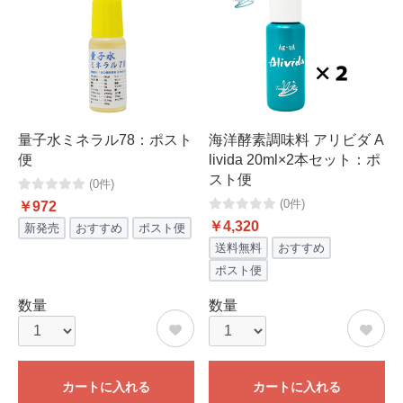
量子水ミネラル78：ポスト
海洋酵素調味料 アリビダ A
便
livida 20ml×2本セット：ポ
スト便
(0件)
(0件)
￥972
￥4,320
新発売
おすすめ
ポスト便
送料無料
おすすめ
ポスト便
数量
数量
カートに入れる
カートに入れる