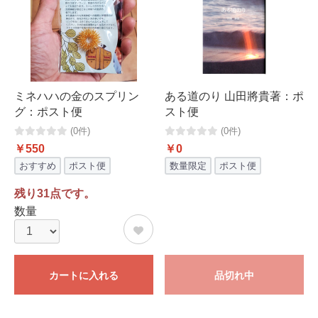
ミネハハの金のスプリン
ある道のり 山田將貴著：ポ
グ：ポスト便
スト便
(0件)
(0件)
￥550
￥0
おすすめ
ポスト便
数量限定
ポスト便
残り31点です。
数量
カートに入れる
品切れ中