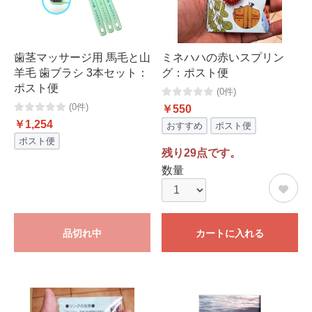
歯茎マッサージ用 馬毛と山
ミネハハの赤いスプリン
羊毛 歯ブラシ 3本セット：
グ：ポスト便
ポスト便
(0件)
(0件)
￥550
￥1,254
おすすめ
ポスト便
ポスト便
残り29点です。
数量
品切れ中
カートに入れる