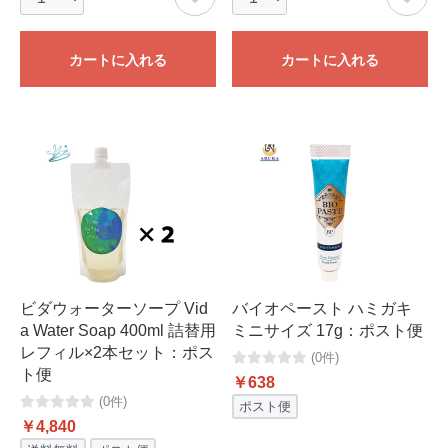
カートに入れる
カートに入れる
ビダウォーターソープ Vid
バイオペースト ハミガキ
a Water Soap 400ml 詰替用
ミニサイズ 17g：ポスト便
レフィル×2本セット：ポス
(0件)
ト便
￥638
(0件)
ポスト便
￥4,840